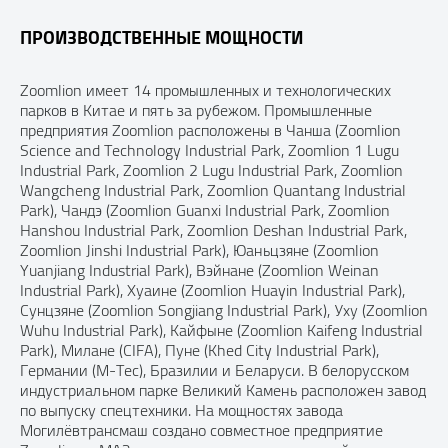
ПРОИЗВОДСТВЕННЫЕ МОЩНОСТИ
Zoomlion имеет 14 промышленных и технологических
парков в Китае и пять за рубежом. Промышленные
предприятия Zoomlion расположены в Чанша (Zoomlion
Science and Technology Industrial Park, Zoomlion 1 Lugu
Industrial Park, Zoomlion 2 Lugu Industrial Park, Zoomlion
Wangcheng Industrial Park, Zoomlion Quantang Industrial
Park), Чандэ (Zoomlion Guanxi Industrial Park, Zoomlion
Hanshou Industrial Park, Zoomlion Deshan Industrial Park,
Zoomlion Jinshi Industrial Park), Юаньцзяне (Zoomlion
Yuanjiang Industrial Park), Вэйнане (Zoomlion Weinan
Industrial Park), Хуаине (Zoomlion Huayin Industrial Park),
Сунцзяне (Zoomlion Songjiang Industrial Park), Уху (Zoomlion
Wuhu Industrial Park), Кайфыне (Zoomlion Kaifeng Industrial
Park), Милане (CIFA), Пуне (Khed City Industrial Park),
Германии (M-Tec), Бразилии и Беларуси. В белорусском
индустриальном парке Великий Камень расположен завод
по выпуску спецтехники. На мощностях завода
Могилёвтрансмаш создано совместное предприятие