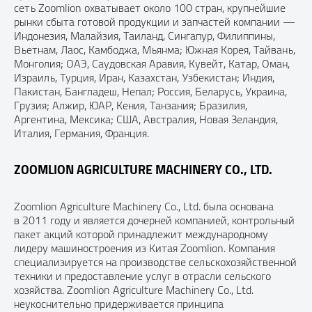
сеть Zoomlion охватывает около 100 стран, крупнейшие
рынки сбыта готовой продукции и запчастей компании —
Индонезия, Малайзия, Таиланд, Сингапур, Филиппины,
Вьетнам, Лаос, Камбоджа, Мьянма; Южная Корея, Тайвань,
Монголия; ОАЭ, Саудовская Аравия, Кувейт, Катар, Оман,
Израиль, Турция, Иран, Казахстан, Узбекистан; Индия,
Пакистан, Бангладеш, Непал; Россия, Беларусь, Украина,
Грузия; Алжир, ЮАР, Кения, Танзания; Бразилия,
Аргентина, Мексика; США, Австралия, Новая Зеландия,
Италия, Германия, Франция.
ZOOMLION AGRICULTURE MACHINERY CO., LTD.
Zoomlion Agriculture Machinery Co., Ltd. была основана
в 2011 году и является дочерней компанией, контрольный
пакет акций которой принадлежит международному
лидеру машиностроения из Китая Zoomlion. Компания
специализируется на производстве сельскохозяйственной
техники и предоставление услуг в отрасли сельского
хозяйства. Zoomlion Agriculture Machinery Co., Ltd.
неукоснительно придерживается принципа